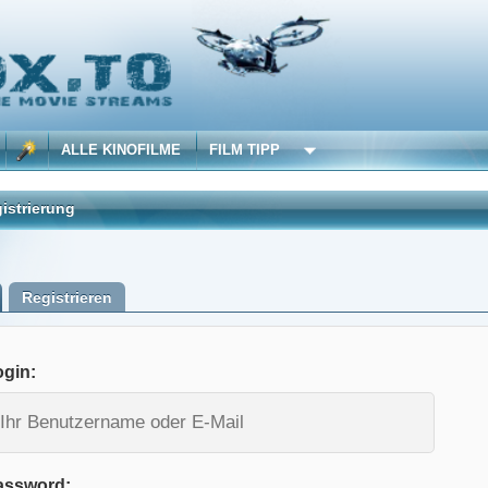
 KINOFILME
FILM TIPP
en