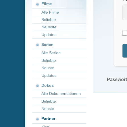
Neueste
Eingelogg
Updates
Serien
Alle Serien
Beliebte
Neuste
Updates
Passwort vergessen
Dokus
Alle Dokumentationen
Beliebte
Neuste
Partner
Kion