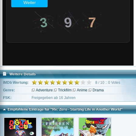
Weitere Details
IMDb Wertung:
8 / 10 :: 0 Votes
Genre:
Adventure
Trickfilm
Anime
Drama
FSK:
Freigegeben ab 16 Jahren
Empfohlene Einträge für "Re: Zero - Starting Life in Another World"