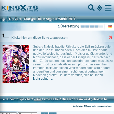
Home
Menu
Re: Zero - Starting Life in Another World
(2016)
Masaharu Watanabe
Adventure
0
1 Übersetzung
Klicke hier um diese Seite anzupassen
Subaru Natsuki hat die Fähigkeit, die Zeit zurückzuspulen
und den Tod zu überwinden. Doch dies musste er auf
qualvolle Weise herausfinden ? als er getötet wurde. Und
hinzu kommt noch, dass er der Einzige ist, der sich nach
dem Zurückspulen noch an das erinnern kann, was bis zu
seinem Tod geschah. Als er sich plötzlich in einer ihm
fremden, mittelalterlichen Welt wiederfindet, wird er dort
angegriffen und von einem schönen, silberhaarigen
Mädchen gerettet. Bei dem Versuch, sich bei ihr zu...
Mehr zeigen...
Kinox.to speichert
keine
Filme selber! Dieser Stream wird gehostet bei:
Voe.SX
Anbieter Übersicht umschalten