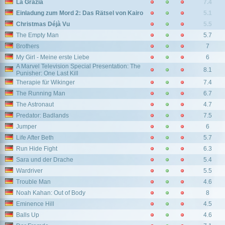
La Grazia
7.4
Einladung zum Mord 2: Das Rätsel von Kairo
5.1
Christmas Déjà Vu
5.5
The Empty Man
5.7
Brothers
7
My Girl - Meine erste Liebe
6
A Marvel Television Special Presentation: The
8.1
Punisher: One Last Kill
Therapie für Wikinger
7.4
The Running Man
6.7
The Astronaut
4.7
Predator: Badlands
7.5
Jumper
6
Life After Beth
5.7
Run Hide Fight
6.3
Sara und der Drache
5.4
Wardriver
5.5
Trouble Man
4.6
Noah Kahan: Out of Body
8
Eminence Hill
4.5
Balls Up
4.6