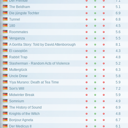
Der Fremde
7.1
The Beldham
5.1
Die jüngste Tochter
6.9
Tunnel
6.8
180
4.5
Roommates
5.6
Venganza
5.5
A Gorilla Story: Told by David Attenborough
8.1
El casoplón
4.3
Rabbit Trap
4.8
Slasherman - Random Acts of Violence
5.2
Mutterglück
6.3
Uncle Drew
5.8
Yiya Murano: Death at Tea Time
5.9
Son's Will
7.2
Midwinter Break
5.9
Somnium
4.9
The History of Sound
6.9
Knights of the Witch
4.8
Bonjour Agneta
6.7
Der Medicus II
6.1