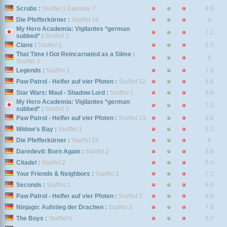
Scrubs :
Staffel 1 Episode 7
8.5
Die Pfefferkörner :
Staffel 16
6
My Hero Academia: Vigilantes *german
7.2
subbed* :
Staffel 2
Clans :
Staffel 1
6.3
That Time I Got Reincarnated as a Slime :
8
Staffel 3
Legends :
Staffel 1
7.9
Paw Patrol - Helfer auf vier Pfoten :
Staffel 12
6.6
Star Wars: Maul - Shadow Lord :
Staffel 1
8.6
My Hero Academia: Vigilantes *german
7.2
subbed* :
Staffel 1
Paw Patrol - Helfer auf vier Pfoten :
Staffel 13
6.6
Widow's Bay :
Staffel 1
8.1
Die Pfefferkörner :
Staffel 15
6
Daredevil: Born Again :
Staffel 2
8.9
Citadel :
Staffel 2
6.4
Your Friends & Neighbors :
Staffel 2
7.7
Seconds :
Staffel 1
6.9
Paw Patrol - Helfer auf vier Pfoten :
Staffel 7
6.6
Ninjago: Aufstieg der Drachen :
Staffel 3
7.8
The Boys :
Staffel 5
8.7