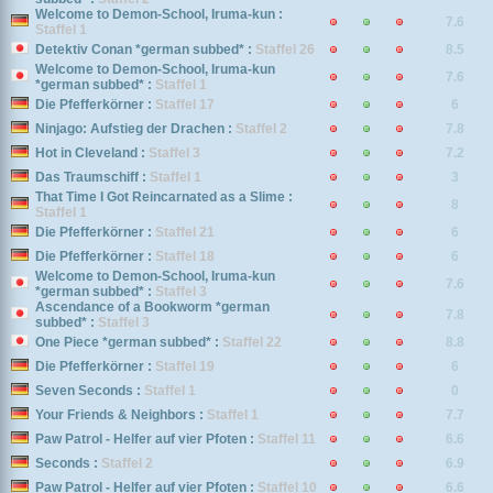
Welcome to Demon-School, Iruma-kun :
7.6
Staffel 1
Detektiv Conan *german subbed* :
Staffel 26
8.5
Welcome to Demon-School, Iruma-kun
7.6
*german subbed* :
Staffel 1
Die Pfefferkörner :
Staffel 17
6
Ninjago: Aufstieg der Drachen :
Staffel 2
7.8
Hot in Cleveland :
Staffel 3
7.2
Das Traumschiff :
Staffel 1
3
That Time I Got Reincarnated as a Slime :
8
Staffel 1
Die Pfefferkörner :
Staffel 21
6
Die Pfefferkörner :
Staffel 18
6
Welcome to Demon-School, Iruma-kun
7.6
*german subbed* :
Staffel 3
Ascendance of a Bookworm *german
7.8
subbed* :
Staffel 3
One Piece *german subbed* :
Staffel 22
8.8
Die Pfefferkörner :
Staffel 19
6
Seven Seconds :
Staffel 1
0
Your Friends & Neighbors :
Staffel 1
7.7
Paw Patrol - Helfer auf vier Pfoten :
Staffel 11
6.6
Seconds :
Staffel 2
6.9
Paw Patrol - Helfer auf vier Pfoten :
Staffel 10
6.6