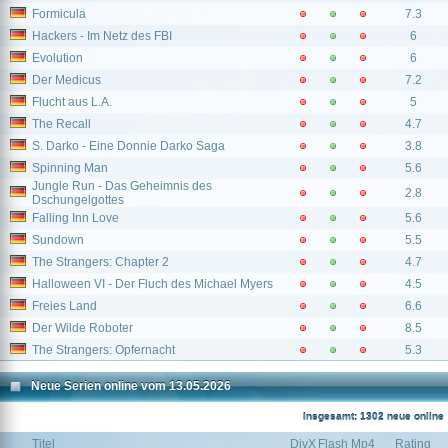
Formicula
7.3
Hackers - Im Netz des FBI
6
Evolution
6
Der Medicus
7.2
Flucht aus L.A.
5
The Recall
4.7
S. Darko - Eine Donnie Darko Saga
3.8
Spinning Man
5.6
Jungle Run - Das Geheimnis des
2.8
Dschungelgottes
Falling Inn Love
5.6
Sundown
5.5
The Strangers: Chapter 2
4.7
Halloween VI - Der Fluch des Michael Myers
4.5
Freies Land
6.6
Der Wilde Roboter
8.5
The Strangers: Opfernacht
5.3
Neue Serien online vom 13.05.2026
Insgesamt: 1302 neue online
Titel
DivX
Flash
Mp4
Rating