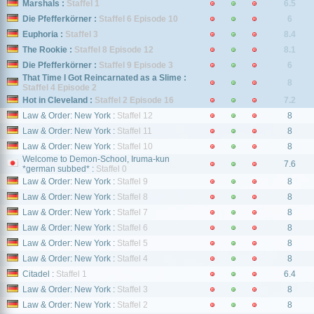
Marshals :
Staffel 1
6.5
Die Pfefferkörner :
Staffel 6 Episode 10
6
Euphoria :
Staffel 3
8.4
The Rookie :
Staffel 8 Episode 12
8.1
Die Pfefferkörner :
Staffel 9 Episode 3
6
That Time I Got Reincarnated as a Slime :
8
Staffel 4 Episode 2
Hot in Cleveland :
Staffel 2 Episode 16
7.2
Law & Order: New York :
Staffel 12
8
Law & Order: New York :
Staffel 11
8
Law & Order: New York :
Staffel 10
8
Welcome to Demon-School, Iruma-kun
7.6
*german subbed* :
Staffel 0
Law & Order: New York :
Staffel 9
8
Law & Order: New York :
Staffel 8
8
Law & Order: New York :
Staffel 7
8
Law & Order: New York :
Staffel 6
8
Law & Order: New York :
Staffel 5
8
Law & Order: New York :
Staffel 4
8
Citadel :
Staffel 1
6.4
Law & Order: New York :
Staffel 3
8
Law & Order: New York :
Staffel 2
8