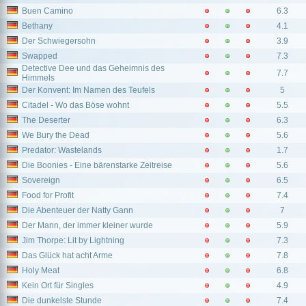
Buen Camino
6.3
Bethany
4.1
Der Schwiegersohn
3.9
Swapped
7.3
Detective Dee und das Geheimnis des
7.7
Himmels
Der Konvent: Im Namen des Teufels
5
Citadel - Wo das Böse wohnt
5.5
The Deserter
6.3
We Bury the Dead
5.6
Predator: Wastelands
1.7
Die Boonies - Eine bärenstarke Zeitreise
5.6
Sovereign
6.5
Food for Profit
7.4
Die Abenteuer der Natty Gann
7
Der Mann, der immer kleiner wurde
5.9
Jim Thorpe: Lit by Lightning
7.3
Das Glück hat acht Arme
7.8
Holy Meat
6.8
Kein Ort für Singles
4.9
Die dunkelste Stunde
7.4