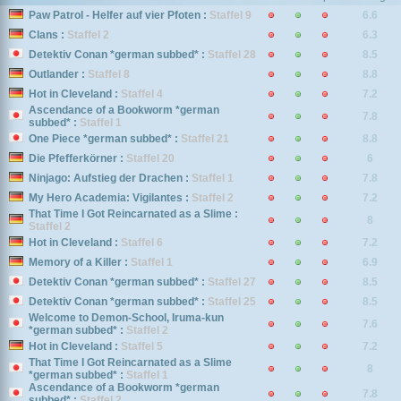
Paw Patrol - Helfer auf vier Pfoten :
Staffel 9
6.6
Clans :
Staffel 2
6.3
Detektiv Conan *german subbed* :
Staffel 28
8.5
Outlander :
Staffel 8
8.8
Hot in Cleveland :
Staffel 4
7.2
Ascendance of a Bookworm *german
7.8
subbed* :
Staffel 1
One Piece *german subbed* :
Staffel 21
8.8
Die Pfefferkörner :
Staffel 20
6
Ninjago: Aufstieg der Drachen :
Staffel 1
7.8
My Hero Academia: Vigilantes :
Staffel 2
7.2
That Time I Got Reincarnated as a Slime :
8
Staffel 2
Hot in Cleveland :
Staffel 6
7.2
Memory of a Killer :
Staffel 1
6.9
Detektiv Conan *german subbed* :
Staffel 27
8.5
Detektiv Conan *german subbed* :
Staffel 25
8.5
Welcome to Demon-School, Iruma-kun
7.6
*german subbed* :
Staffel 2
Hot in Cleveland :
Staffel 5
7.2
That Time I Got Reincarnated as a Slime
8
*german subbed* :
Staffel 1
Ascendance of a Bookworm *german
7.8
subbed* :
Staffel 2