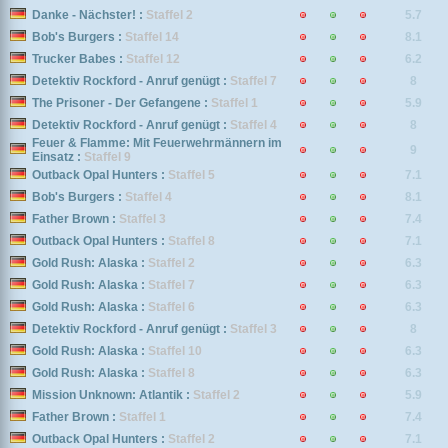
Danke - Nächster! :
Staffel 2
5.7
Bob's Burgers :
Staffel 14
8.1
Trucker Babes :
Staffel 12
6.2
Detektiv Rockford - Anruf genügt :
Staffel 7
8
The Prisoner - Der Gefangene :
Staffel 1
5.9
Detektiv Rockford - Anruf genügt :
Staffel 4
8
Feuer & Flamme: Mit Feuerwehrmännern im
9
Einsatz :
Staffel 9
Outback Opal Hunters :
Staffel 5
7.1
Bob's Burgers :
Staffel 4
8.1
Father Brown :
Staffel 3
7.4
Outback Opal Hunters :
Staffel 8
7.1
Gold Rush: Alaska :
Staffel 2
6.3
Gold Rush: Alaska :
Staffel 7
6.3
Gold Rush: Alaska :
Staffel 6
6.3
Detektiv Rockford - Anruf genügt :
Staffel 3
8
Gold Rush: Alaska :
Staffel 10
6.3
Gold Rush: Alaska :
Staffel 8
6.3
Mission Unknown: Atlantik :
Staffel 2
5.9
Father Brown :
Staffel 1
7.4
Outback Opal Hunters :
Staffel 2
7.1