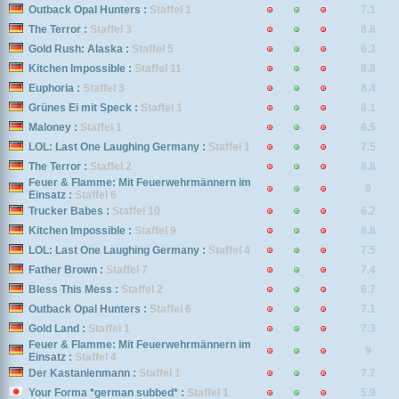
Outback Opal Hunters :
Staffel 1
7.1
The Terror :
Staffel 3
8.8
Gold Rush: Alaska :
Staffel 5
6.3
Kitchen Impossible :
Staffel 11
8.8
Euphoria :
Staffel 3
8.4
Grünes Ei mit Speck :
Staffel 1
8.1
Maloney :
Staffel 1
6.5
LOL: Last One Laughing Germany :
Staffel 1
7.5
The Terror :
Staffel 2
8.8
Feuer & Flamme: Mit Feuerwehrmännern im
9
Einsatz :
Staffel 6
Trucker Babes :
Staffel 10
6.2
Kitchen Impossible :
Staffel 9
8.8
LOL: Last One Laughing Germany :
Staffel 4
7.5
Father Brown :
Staffel 7
7.4
Bless This Mess :
Staffel 2
6.7
Outback Opal Hunters :
Staffel 6
7.1
Gold Land :
Staffel 1
7.3
Feuer & Flamme: Mit Feuerwehrmännern im
9
Einsatz :
Staffel 4
Der Kastanienmann :
Staffel 1
7.7
Your Forma *german subbed* :
Staffel 1
5.9