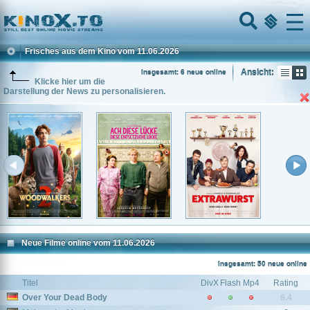
Home
Menu
Frisches aus dem Kino vom 11.06.2026
Ansicht:
Insgesamt: 6 neue online
Klicke hier um die
Darstellung der News zu personalisieren.
Neue Filme online vom 11.06.2026
Insgesamt: 50 neue online
Titel
DivX
Flash
Mp4
Rating
Over Your Dead Body
6.4