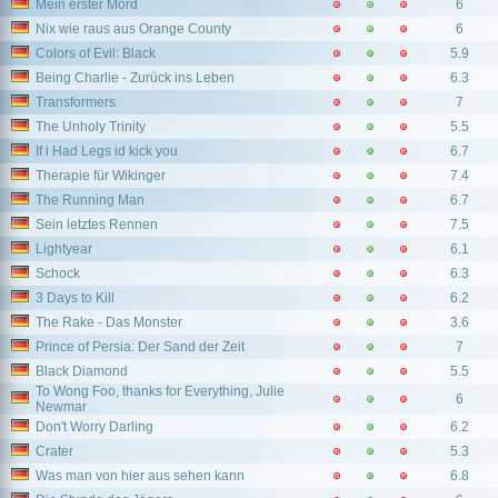
Mein erster Mord
6
Nix wie raus aus Orange County
6
Colors of Evil: Black
5.9
Being Charlie - Zurück ins Leben
6.3
Transformers
7
The Unholy Trinity
5.5
If i Had Legs id kick you
6.7
Therapie für Wikinger
7.4
The Running Man
6.7
Sein letztes Rennen
7.5
Lightyear
6.1
Schock
6.3
3 Days to Kill
6.2
The Rake - Das Monster
3.6
Prince of Persia: Der Sand der Zeit
7
Black Diamond
5.5
To Wong Foo, thanks for Everything, Julie
6
Newmar
Don't Worry Darling
6.2
Crater
5.3
Was man von hier aus sehen kann
6.8