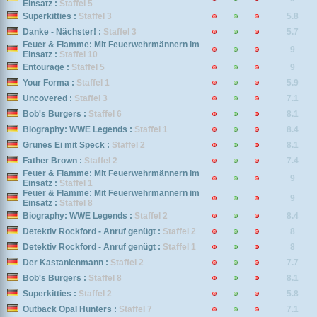
Einsatz :
Staffel 5
Superkitties :
Staffel 3
5.8
Danke - Nächster! :
Staffel 3
5.7
Feuer & Flamme: Mit Feuerwehrmännern im
9
Einsatz :
Staffel 10
Entourage :
Staffel 5
9
Your Forma :
Staffel 1
5.9
Uncovered :
Staffel 3
7.1
Bob's Burgers :
Staffel 6
8.1
Biography: WWE Legends :
Staffel 1
8.4
Grünes Ei mit Speck :
Staffel 2
8.1
Father Brown :
Staffel 2
7.4
Feuer & Flamme: Mit Feuerwehrmännern im
9
Einsatz :
Staffel 1
Feuer & Flamme: Mit Feuerwehrmännern im
9
Einsatz :
Staffel 8
Biography: WWE Legends :
Staffel 2
8.4
Detektiv Rockford - Anruf genügt :
Staffel 2
8
Detektiv Rockford - Anruf genügt :
Staffel 1
8
Der Kastanienmann :
Staffel 2
7.7
Bob's Burgers :
Staffel 8
8.1
Superkitties :
Staffel 2
5.8
Outback Opal Hunters :
Staffel 7
7.1