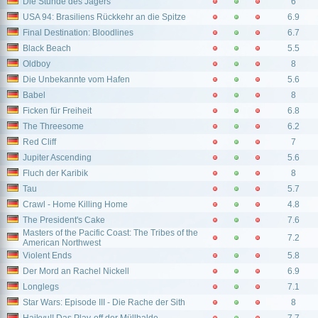
Die Stunde des Jägers
6
USA 94: Brasiliens Rückkehr an die Spitze
6.9
Final Destination: Bloodlines
6.7
Black Beach
5.5
Oldboy
8
Die Unbekannte vom Hafen
5.6
Babel
8
Ficken für Freiheit
6.8
The Threesome
6.2
Red Cliff
7
Jupiter Ascending
5.6
Fluch der Karibik
8
Tau
5.7
Crawl - Home Killing Home
4.8
The President's Cake
7.6
Masters of the Pacific Coast: The Tribes of the
7.2
American Northwest
Violent Ends
5.8
Der Mord an Rachel Nickell
6.9
Longlegs
7.1
Star Wars: Episode III - Die Rache der Sith
8