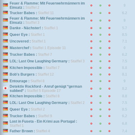
Feuer & Flamme: Mit Feuerwehrmännern im
9
Einsatz :
Staffel 2
Trucker Babes :
Staffel 11
6.2
Feuer & Flamme: Mit Feuerwehrmännern im
9
Einsatz :
Staffel 3
Danke - Nächster! :
Staffel 1
5.7
Queer Eye :
Staffel 1
8.5
Uncovered :
Staffel 1
7.1
Masterchef :
Staffel 1 Episode 11
0
Trucker Babes :
Staffel 7
6.2
LOL: Last One Laughing Germany :
Staffel 3
7.5
Kitchen Impossible :
Staffel 7
8.8
Bob's Burgers :
Staffel 12
8.1
Entourage :
Staffel 8
9
Detektiv Rockford - Anruf genügt *german
8.2
subbed* :
Staffel 5 Episode 17
Kitchen Impossible :
Staffel 8
8.8
LOL: Last One Laughing Germany :
Staffel 2
7.5
Queer Eye :
Staffel 2
8.5
Trucker Babes :
Staffel 9
6.2
Lost in Fuseta - Ein Krimi aus Portugal :
6.8
Staffel 1
Father Brown :
Staffel 4
7.4