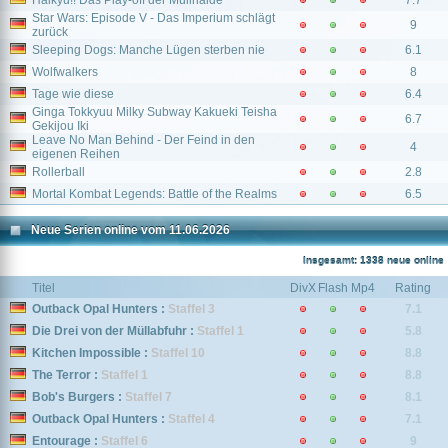
Haikyu!! Das Play-off der Müllhalde
7.7
Star Wars: Episode V - Das Imperium schlägt
9
zurück
Sleeping Dogs: Manche Lügen sterben nie
6.1
Wolfwalkers
8
Tage wie diese
6.4
Ginga Tokkyuu Milky Subway Kakueki Teisha
6.7
Gekijou Iki
Leave No Man Behind - Der Feind in den
4
eigenen Reihen
Rollerball
2.8
Mortal Kombat Legends: Battle of the Realms
6.5
Neue Serien online vom 11.06.2026
Insgesamt: 1338 neue online
Titel
DivX
Flash
Mp4
Rating
Outback Opal Hunters :
Staffel 3
7.1
Die Drei von der Müllabfuhr :
Staffel 1
5.8
Kitchen Impossible :
Staffel 10
8.8
The Terror :
Staffel 1
8.8
Bob's Burgers :
Staffel 7
8.1
Outback Opal Hunters :
Staffel 4
7.1
Entourage :
Staffel 6
9