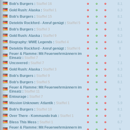
Bob's Burgers :
Staffel 16
8.1
Gold Rush: Alaska :
Staffel 1
6.3
Bob's Burgers :
Staffel 15
8.1
Detektiv Rockford - Anruf genügt :
Staffel 5
8
Bob's Burgers :
Staffel 3
8.1
Gold Rush: Alaska :
Staffel 9
6.3
Biography: WWE Legends :
Staffel 4
8.4
Detektiv Rockford - Anruf genügt :
Staffel 6
8
Feuer & Flamme: Mit Feuerwehrmännern im
9
Einsatz :
Staffel 7
Uncovered :
Staffel 7
7.1
Gold Rush: Alaska :
Staffel 3
6.3
Bob's Burgers :
Staffel 9
8.1
Bob's Burgers :
Staffel 5
8.1
Feuer & Flamme: Mit Feuerwehrmännern im
9
Einsatz :
Staffel 11
Entourage :
Staffel 7
9
Mission Unknown: Atlantik :
Staffel 1
5.9
Bob's Burgers :
Staffel 10
8.1
Over There - Kommando Irak :
Staffel 1
8
Bless This Mess :
Staffel 1
6.7
Feuer & Flamme: Mit Feuerwehrmännern im
9