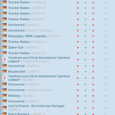
Trucker Babes :
Staffel 16
6.2
Trucker Babes :
Staffel 14
6.2
Trucker Babes :
Staffel 6
6.2
Trucker Babes :
Staffel 8
6.2
Uncovered :
Staffel 2
7.1
Uncovered :
Staffel 8 Episode 2
7.1
Biography: WWE Legends :
Staffel 3
8.4
Trucker Babes :
Staffel 13
6.2
Queer Eye :
Staffel 3
8.5
Trucker Babes :
Staffel 15
6.2
Yozakura-san Chi no Daisakusen *german
6.8
subbed* :
Staffel 2 Episode 3
Uncovered :
Staffel 4
7.1
Masterchef :
Staffel 3
0
Yozakura-san Chi no Daisakusen *german
6.8
subbed* :
Staffel 1
Uncovered :
Staffel 6
7.1
Uncovered :
Staffel 9 Episode 1
7.1
Maloney :
Staffel 2
6.5
Uncovered :
Staffel 5
7.1
Lost in Fuseta - Ein Krimi aus Portugal :
6.8
Staffel 2
Bob's Burgers :
Staffel 11
8.1