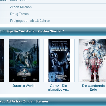
sic World
Gantz - Die
Die wandernde
Transformers 4:
ultimative An..
Erde
Ära des U..
- Zu den Sternen
tar abzugeben melde Dich bitte zuerst an.
in Konto bei uns hast, kannst Du Dich hier
registrieren
.
en Film nach 45min am liebsten abgeschaltet. In meinen Augen ein absoluter Flop, tro
ng. B. Pitt verarbeitet wohl eher sein (echtes) Privatleben in diesem Film, wenn man 
tet. Story zu lasch und nichtssagend... Schade. Bild: 9/10 Ton: 7/10
7 Jahren