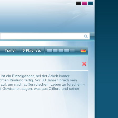
r Arbeit immer
 Jahren brach sein
em Leben zu forschen –
Clifford und seiner
ter Übersicht umschalten