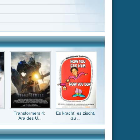
Es kracht, es zischt,
zu ..
tz
auf seine