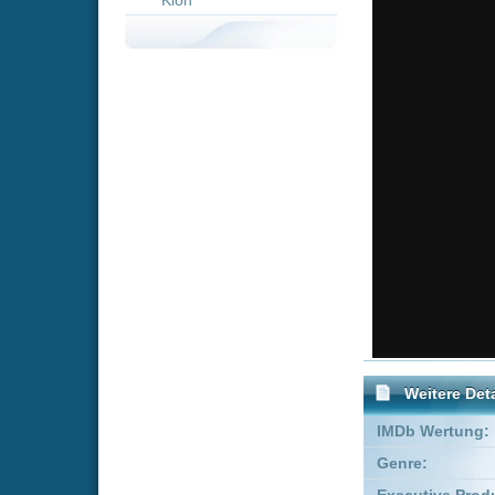
Weitere Details
IMDb Wertung:
Genre:
Scie
Executive Producer:
Marc B
Produzent:
Arnon 
Co-Produzent:
Doug T
FSK:
Freige
Empfohlene Einträge für "