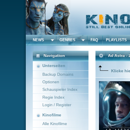
NEWS
GENRES
FAQ
PLAYLISTS
ALLE
Navigation
Ad Astra - Zu den Stern
Unterseiten
Klicke hier um diese 
Backup Domains
Optionen
Astronaut
hochkonze
Schauspieler Index
Vater Cl
Regie Index
doch nac
Crew wurd
Login / Register
Mehr zeig
Kinofilme
Alle Kinofilme
Filme
James Gray
Science
Alle Filme
Beliebte
Kinox.to speichert
keine
F