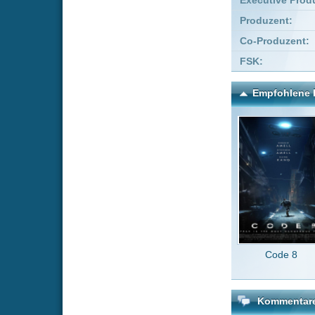
Code 8
Juras
Kommentare zu Ad Astra 
Um einen Kommen
Wenn Du noch ke
Alle Kommentare
(1)
Ich hätte d
Starbesetzu
Dialoge ach
Louk
vor 