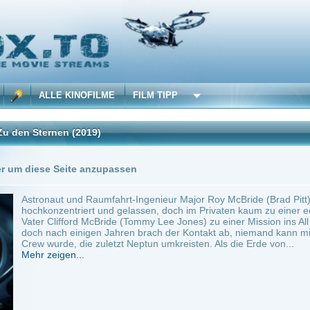
 KINOFILME
FILM TIPP
en
(2019)
Trailer
0 Playlists
Seite anzupassen
 und Raumfahrt-Ingenieur Major Roy McBride (Brad Pitt) ist ein Einzelgänger, bei de
ntriert und gelassen, doch im Privaten kaum zu einer echten Bindung fertig. Vor 30
ifford McBride (Tommy Lee Jones) zu einer Mission ins All auf, um nach außerirdisch
h einigen Jahren brach der Kontakt ab, niemand kann mit Gewissheit sagen, was aus 
e, die zuletzt Neptun umkreisten. Als die Erde von...
en...
 Fiction
0
ilme selber! Dieser Stream wird gehostet bei:
Voe.SX
Anbie