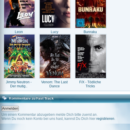
Leon
Lucy
Bunraku
Jimmy Neutron -
Venom: The Last
F/X - Tödliche
Der mutig..
Dance
Tricks
Kommentare zu Fast Track
Um einen Kommentar abzugeben melde Dich bitte zuerst an.
Wenn Du noch kein Konto bei uns hast, kannst Du Dich hier
registrieren
.