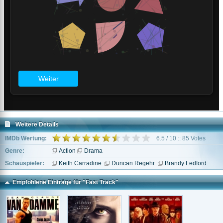
Weitere Details
IMDb Wertung:
6.5 / 10 :: 85 Votes
Genre:
Action
Drama
Schauspieler:
Keith Carradine
Duncan Regehr
Brandy Ledford
Empfohlene Einträge für "Fast Track"