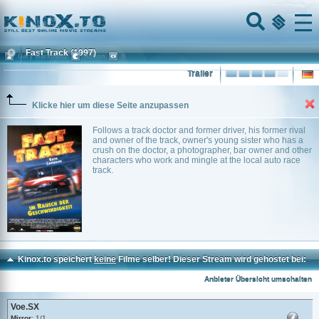
Home
Menu
Fast Track
(1997)
Gary Markowitz
Action
0
Trailer
Klicke hier um diese Seite anzupassen
Follows a track doctor and former driver, his former rival
and owner of the track, owner's young sister who has a
crush on the doctor, a photographer, bar owner and other
characters who work and mingle at the local auto race
track.
Kinox.to speichert
keine
Filme selber! Dieser Stream wird gehostet bei:
Voe.SX
Anbieter Übersicht umschalten
Voe.SX
Mirror
: 1/1