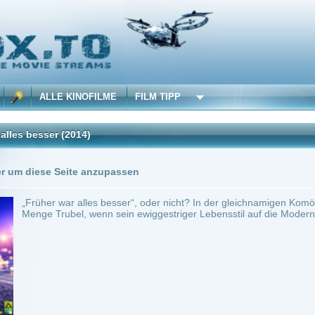
 KINOFILME
FILM TIPP
(2014)
Trailer
Seite anzupassen
ar alles besser“, oder nicht? In der gleichnamigen Komödie aus Finnland sorgt ein a
bel, wenn sein ewiggestriger Lebensstil auf die Moderne trifft.
104 min.
Komödie
0
ilme selber! Dieser Stream wird gehostet bei:
Voe.SX
Anbie