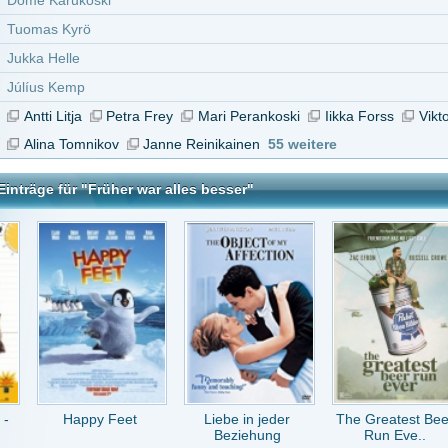
py Feet
Liebe in jeder
The Greatest Beer
25 km/h
Beziehung
Run Eve..
r alles besser
tar abzugeben melde Dich bitte zuerst an.
in Konto bei uns hast, kannst Du Dich hier
registrieren
.
Keine Kommentare vorhanden.