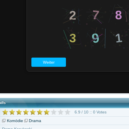
6.9 / 10 :: 0 Votes
Drama
ski
ö
Petra Frey
Mari Perankoski
Iikka Forss
Viktor Drevitski
Bruno Puolak
nikov
Janne Reinikainen
55 weitere
Früher war alles besser"