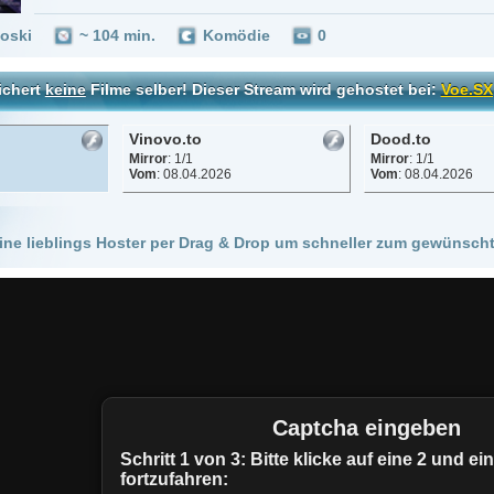
Vinovo.to
Dood.to
Mirror
: 1/1
Mirror
: 1/1
Vom
: 08.04.2026
Vom
: 08.04.2026
 Hoster per Drag & Drop um schneller zum gewünschten Stream zu kommen!