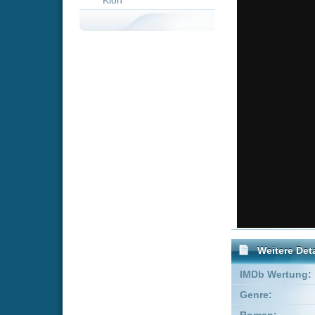
Weitere Details
IMDb Wertung:
Genre:
Komödie
Roman:
Dome Karuko
Drehbuch:
Tuomas Kyr
Produzent:
Jukka Helle
Co-Produzent:
Júlíus Kemp
Schauspieler:
Antti Litja
Alina Tom
Empfohlene Einträge für "