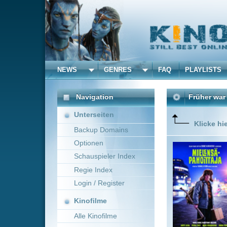
NEWS
GENRES
FAQ
PLAYLISTS
ALLE
Navigation
Früher war alles besser
Unterseiten
Klicke hier um diese 
Backup Domains
Optionen
„Früher w
Menge Tru
Schauspieler Index
Regie Index
Login / Register
Kinofilme
Alle Kinofilme
Filme
Dome Karukoski
~ 
Alle Filme
Beliebte
Kinox.to speichert
keine
F