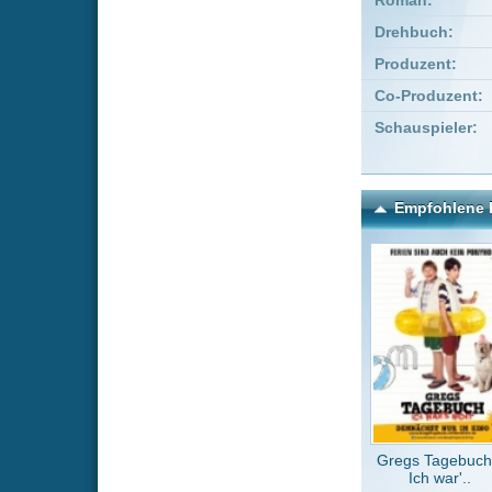
Gregs Tagebuch -
Hap
Ich war'..
Kommentare zu Früher wa
Um einen Kommen
Wenn Du noch ke
Alle Kommentare
(0)