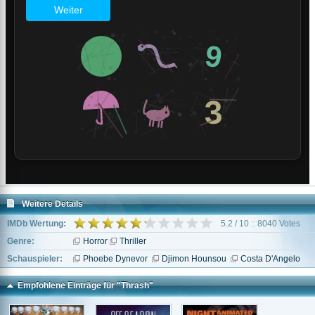
Weitere Details
IMDb Wertung:
5.2 / 10 :: 8040 Votes
Genre:
Horror
Thriller
Schauspieler:
Phoebe Dynevor
Djimon Hounsou
Costa D'Angelo
Empfohlene Einträge für "Thrash"