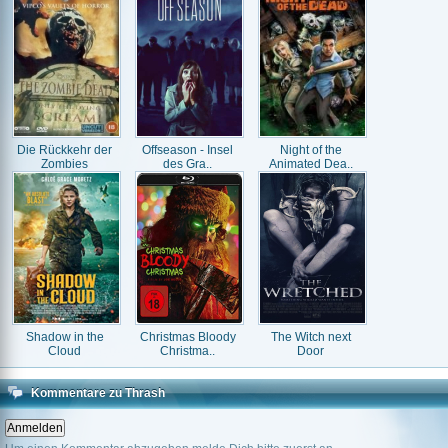
Die Rückkehr der
Offseason - Insel
Night of the
Zombies
des Gra..
Animated Dea..
Shadow in the
Christmas Bloody
The Witch next
Cloud
Christma..
Door
Kommentare zu Thrash