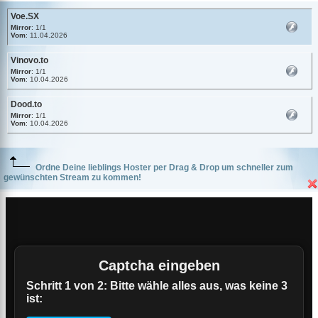
Voe.SX
Mirror
: 1/1
Vom
: 11.04.2026
Vinovo.to
Mirror
: 1/1
Vom
: 10.04.2026
Dood.to
Mirror
: 1/1
Vom
: 10.04.2026
Ordne Deine lieblings Hoster per Drag & Drop um schneller zum
gewünschten Stream zu kommen!