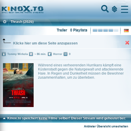
Home
Menu
Thrash
(2026)
Trailer
0 Playlists
Klicke hier um diese Seite anzupassen
Tommy Wirkola
~ 86 min.
Horror
0
Während eines verheerenden Hurrikans kämpft eine
Küstenstadt gegen die Naturgewalt und attackierende
Haie. In Regen und Dunkelheit müssen die Bewohner
zusammenhalten, um zu überleben.
Kinox.to speichert
keine
Filme selber! Dieser Stream wird gehostet bei:
Voe.SX
Anbieter Übersicht umschalten